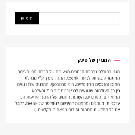
המגזין של טינק
מגזין בהובלת נבחרת הכתבים הצעירים של חברת יחסי הציבור,
המתמחה בשיווק לנוער, teenk. המגזין נערך ע״י מנהלת
התוכן והנכסים הדיגיטליים, רוני טרנובסקי. התכנים שלנו נעים
בין כל העולמות שנוגעים לבני ובנות דור ה-Z והאלפא:
המחקרים, הטרנדים, השמות החמים של הרגע והידיעות הכי
עדכניות. מוזמנים ומוזמנות להירשם לניוזלטר של teenk, לקבל
את כל החדשות החמות וסודות ממאחורי הקלעים ;)