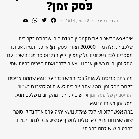
פסק זמן?
WhatsApp
Email
Twitter
Facebook
מערכת טינק
8 במאי, 2014
איך אפשר לשכוח את הקמפיין המדהים בו שלחתם לקרובים
שלכם למעלה מ – 30,000 מארזי פסק זמן!
אז כמו תמיד, אנחנו
מספרים לכם ראשונים על קמפיין קיץ חדש וסופר מגניב שלנו עם
פסק זמן.
ביום ראשון אנחנו יוצאים לדרך ואתם חייבים להיות שם!
מה אתם צריכים לעשות?
בכל חודש נכריז על נושא שממנו צריכים
לקחת פסק זמן. מה שאתם צריכים לעשות זה להיכנס ל
עמוד
הפייסבוק של פסק זמן
ולרשום לנו למי מהקרובים שלכם מגיע
פסק זמן מאותו הנושא.
במה אפשר לזכות?
לכל שאלת נושא יהיה פרס אחד גדול וסופר
שווה שאנחנו עדיין לא יכולים לחשוף עכשיו, אבל לגמרי יכולים
להבטיח שיש למה לחכות!