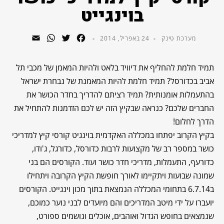
בוינגייט
WhatsApp
Email
Twitter
Facebook
מערכת טינק
24 באפריל, 2014
תמיד חלמת להחליף את דיוויד בלאט ולהיות המאמן של מכבי תל
אביב בכדורסל? תמיד חלמת להיות המאמנת של נבחרת ישראל
בהתעמלות אומנותית? תמיד רציתם להדריך בחדר הכושר את
החברים שלכם? כנראה שבקיץ הזה יש לכם הזדמנות להתחיל את
הדרך לחלום!
בקיץ הקרוב יפתחו במכללה האקדמית בוינגיט קורסי קיץ למדריכי
כושר במספר רב של מקצועות לרבות כדורסל, כדורגל, ג'ודו,
כדורעף, התעמלות, מדריכי חדר כושר ועוד. הקורסים הם בני
שמונה שבועות ויתקיימו לאורך חופשת הקיץ הקרובה ויתחילו
ב6.7.14 בתחומי המכללה הנמצאת בתוך מכון וינגייט. הקורסים
יועברו על ידי מיטב המדריכים והם מיועדים לבני נוער כמוכם,
שנמצאים בחופש הגדול ואוהבים, אוכלים ונושמים ספורט,