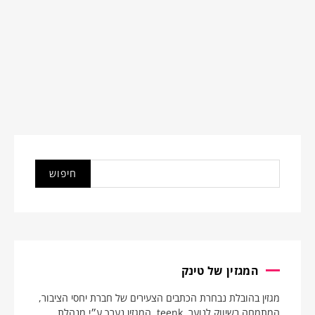
המגזין של טינק
מגזין בהובלת נבחרת הכתבים הצעירים של חברת יחסי הציבור,
המתמחה בשיווק לנוער, teenk. המגזין נערך ע״י מנהלת