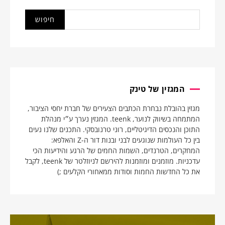
המגזין של טינק
מגזין בהובלת נבחרת הכתבים הצעירים של חברת יחסי הציבור,
המתמחה בשיווק לנוער, teenk. המגזין נערך ע״י מנהלת
התוכן והנכסים הדיגיטליים, רוני טרנובסקי. התכנים שלנו נעים
בין כל העולמות שנוגעים לבני ובנות דור ה-Z והאלפא:
המחקרים, הטרנדים, השמות החמים של הרגע והידיעות הכי
עדכניות. מוזמנים ומוזמנות להירשם לניוזלטר של teenk, לקבל
את כל החדשות החמות וסודות ממאחורי הקלעים ;)