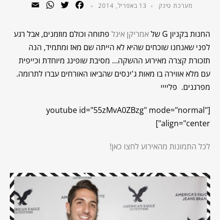
WhatsApp
Email
Twitter
Facebook
מערכת טינק
13 באפריל, 2014
החנות בקניון G של
אמריקן איגל
פתוחה וכולם מוזמנים, אבל רגע
לפני שאנחנו שוכחים שהיא לא הייתה שם מאז ומתמיד, הנה
תזכורת קצרה מאירוע ההשקה… מסיבת שופינג מיוחדת וכייפית
עם מלא אווירה בו מאות ג'ינסים שהביאו האורחים עברו לתרומה.
מפרגנים. פליייי
[youtube id="55zMvA0ZBzg" mode="normal"
align="center"]
לכל התמונות מהאירוע לחצו כאן!