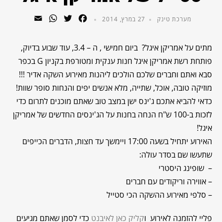
WhatsApp
Email
Twitter
Facebook
מערכת טינק
27 במרץ, 2014
מתים על אמריקן איגל? ביום חמישי , ה – 3.4, עוד שבוע בדיוק,
פותחת רשת אמריקן איגל חנות ענקית ומטורפת בקניון G בכפר
סבא ואתם וחברים שלכם הולכים ליהנות מאירוע השקה אדיר !!!
מוזיקה טובה, אוכל, שתייה, מלא אנשים יפים והנחות סופר שוות!
כדאי להביא אתכם ג'ינס ישן במצב טוב שאתם מוכנים לתרום כדי
לזכות ב-100 ש"ח הנחה בחנות על הג'ינסים החדשים של אמריקן
איגל!
האירוע יתחיל בשעה 17:00 ויימשך עד חצות, הדברים הכייפים
שתעשו שם בסדר עולה:
– שופינג היסטרי
– אווירה וריקודים עם חברים
– סלפי מאירוע ההשקה הכי סטייל
פליי להזמנה לאירוע ו
קליק כאן לאיבנט
כדי לסמן שאתם מגיעים