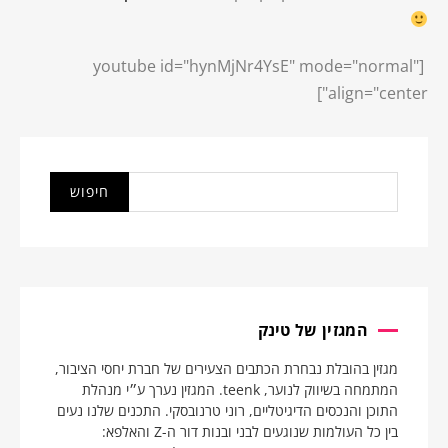
[youtube id="hynMjNr4YsE" mode="normal"
align="center"]
המגזין של טינק
מגזין בהובלת נבחרת הכתבים הצעירים של חברת יחסי הציבור,
המתמחה בשיווק לנוער, teenk. המגזין נערך ע״י מנהלת
התוכן והנכסים הדיגיטליים, רוני טרנובסקי. התכנים שלנו נעים
בין כל העולמות שנוגעים לבני ובנות דור ה-Z והאלפא: