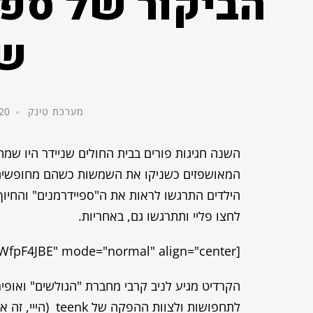
הביקור של ספי
שנ
מערכת טינק
20 במרץ, 014
השנה חגיגות פורים בבית החולים שניידר היו שמח
המאושפזים כשניקו את השמשות כשהם מחופשים 
הילדים התרגשו לראות את ה"ספיידרמנים" והחיו
לחצו פליי ותתרגשו גם, באחריות.
[youtube id="udjWfpF4JBE" mode="normal" align="center"]
הקרדיט מגיע לניב קרבי מחברת "הגולשים" ואופ
לתחפושות ולצוות ההפקה של teenk (הייי, זה אנחנו)