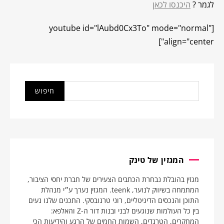
לגמר ?
היכנסו לכאן
[youtube id="lAubd0Cx3To" mode="normal"
align="center"]
המגזין של טינק
מגזין בהובלת נבחרת הכתבים הצעירים של חברת יחסי הציבור,
המתמחה בשיווק לנוער, teenk. המגזין נערך ע״י מנהלת
התוכן והנכסים הדיגיטליים, רוני טרנובסקי. התכנים שלנו נעים
בין כל העולמות שנוגעים לבני ובנות דור ה-Z והאלפא:
המחקרים, הטרנדים, השמות החמים של הרגע והידיעות הכי