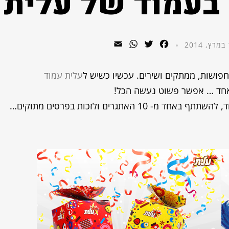
 בעמוד של עלית
WhatsApp
Email
Twitter
Facebook
2
חפושות, ממתקים ושירים. עכשיו כשיש ל
עלית עמוד
אחד … אפשר פשוט נעשה הכל!
שווה במיוחד להיכנס לעמוד, להשתתף באחד מ- 10 האתגרים ולזכות בפרסים מתוקים…