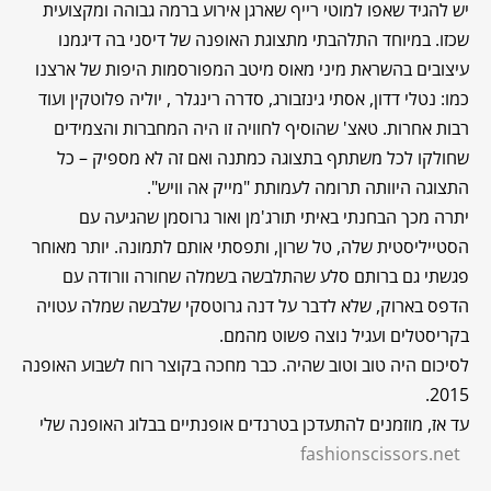
יש להגיד שאפו למוטי רייף שארגן אירוע ברמה גבוהה ומקצועית
שכזו. במיוחד התלהבתי מתצוגת האופנה של דיסני בה דיגמנו
עיצובים בהשראת מיני מאוס מיטב המפורסמות היפות של ארצנו
כמו: נטלי דדון, אסתי גינזבורג, סדרה רינגלר , יוליה פלוטקין ועוד
רבות אחרות. טאצ' שהוסיף לחוויה זו היה המחברות והצמידים
שחולקו לכל משתתף בתצוגה כמתנה ואם זה לא מספיק – כל
התצוגה היוותה תרומה לעמותת "מייק אה וויש".
יתרה מכך הבחנתי באיתי תורג'מן ואור גרוסמן שהגיעה עם
הסטייליסטית שלה, טל שרון, ותפסתי אותם לתמונה. יותר מאוחר
פגשתי גם ברותם סלע שהתלבשה בשמלה שחורה וורודה עם
הדפס בארוק, שלא לדבר על דנה גרוטסקי שלבשה שמלה עטויה
בקריסטלים ועגיל נוצה פשוט מהמם.
לסיכום היה טוב וטוב שהיה. כבר מחכה בקוצר רוח לשבוע האופנה
2015.
עד אז, מוזמנים להתעדכן בטרנדים אופנתיים בבלוג האופנה שלי
fashionscissors.net