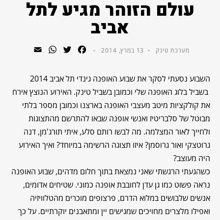
עולם הזוהר מגיע לתל
אביב
WhatsApp
Email
Twitter
Facebook
מערכת טינק
13 במרץ, 2014
השבוע נסעתי לסקר את שבוע האופנה גינדי תל אביב 2014
בשביל בלוג האופנה שלי וכמובן בשביל טינק. האירוע הנוצץ אירח
את קולקציות מיטב מעצבי האופנה בארצנו וכמובן מספר בלתי
מבוטל של סלבריטיז ואנשי אופנה שבאו להתרשם מהתצוגות
ולחייך לאור המצלמה. מה לבשו רותם סלע, איתי תורג'מן, דנה
גרוטצקי ואור גרוסמן? איזו תצוגה הרשימה במיוחד? ואיך האירוע
היה מעוצב?
כשהגעתי הרגשתי שאני נמצאת בתוך חלום מדהים, שבוע האופנה
נראה פשוט כמו גן עדן לחובבת אופנה כמוני. שטיחים אדומים,
אנשים שלבושים במלוא הדרם, פרצופים מוכרים מהטלוויזיה
ואפילו מלצרים מחויכים שמגישים יין ומתאבנים יוקרתיים. על כך