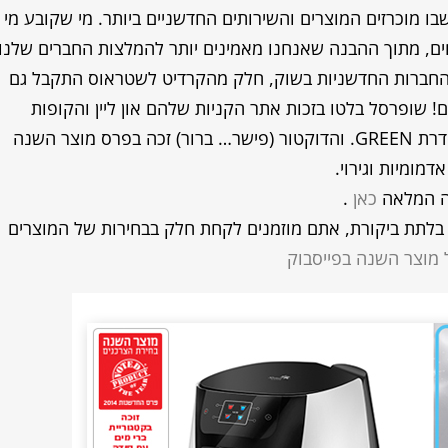
מול התקיים טקס "מוצר השנה" לשנת 2014 שבו מוכרזים המוצרים והשירותים החדשניים ביותר. מי שקובע מי
ים, מתוך ההבנה שאנחנו מאמינים יותר להמלצות החברים שלנו
 החברות החדשניות בשוק, חלק מהקרדיט לשטראוס התקבל גם
דה, באמת מחדשים! שופרסל בלטו בזכות אתר הקניות שלהם און ליין והקופות
המיוחדות לשירות עצמי וגם… ניוקי ללא גלוטן מסדרת GREEN. והדוקטור (פישר… ברור) זכה בפרס מוצר השנה
מומיות וגירוי.
כאן
.
בלתת ביקורת, אתם מוזמנים לקחת חלק בבחירות של המוצרים
 מוצר השנה בפייסבוק