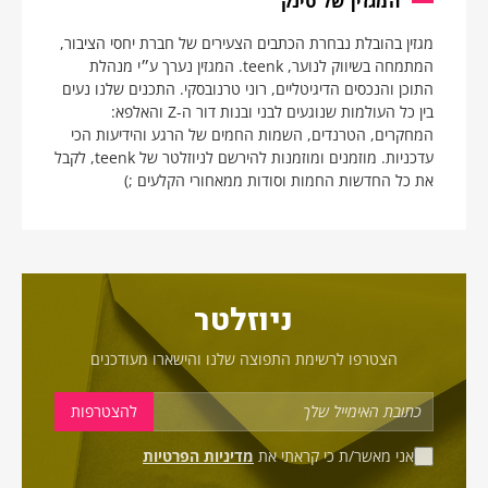
המגזין של טינק
מגזין בהובלת נבחרת הכתבים הצעירים של חברת יחסי הציבור,
המתמחה בשיווק לנוער, teenk. המגזין נערך ע״י מנהלת
התוכן והנכסים הדיגיטליים, רוני טרנובסקי. התכנים שלנו נעים
בין כל העולמות שנוגעים לבני ובנות דור ה-Z והאלפא:
המחקרים, הטרנדים, השמות החמים של הרגע והידיעות הכי
עדכניות. מוזמנים ומוזמנות להירשם לניוזלטר של teenk, לקבל
את כל החדשות החמות וסודות ממאחורי הקלעים ;)
ניוזלטר
הצטרפו לרשימת התפוצה שלנו והישארו מעודכנים
אני מאשר/ת כי קראתי את
מדיניות הפרטיות