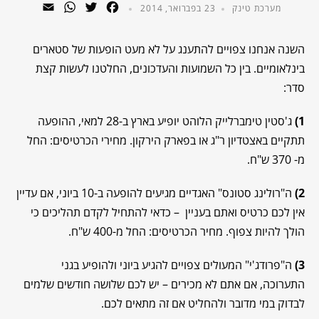
WhatsApp
Email
Twitter
Facebook
מערכת טינק
23 בפברואר, 2014
השנה אנחנו צפויים להתענג על לא מעט הופעות של סטארים
בינלאומיים. בין כל השמועות והעדכונים, החלטנו לעשות קצת
סדר:
1)
ג'סטין טימברלייק הלוהט יופיע בארץ ב-28 למאי, ההופעה
תתקיים באצטדיון ר"ג או בפארק הירקון. מחירי הכרטיסים: החל
מ- 370 ש"ח.
2)
ה"רולינג סטונס" האגדיים מגיעים להופעה ב-10 ביוני, אם עדיין
אין לכם כרטיס ואתם בעניין – כדאי להתחיל לקדם תהליכים כי
הולך להיות צפוף. מחיר הכרטיסים: החל מ-400 ש"ח.
3)
ה"פרודג'י" המעולים צפויים להגיע ביוני ולהופיע בגני
התערוכה, אם אתם לא מכירים – יש לכם שלושה חודשים שלמים
לבדוק במי מדובר ולהחליט אם זה מתאים לכם.