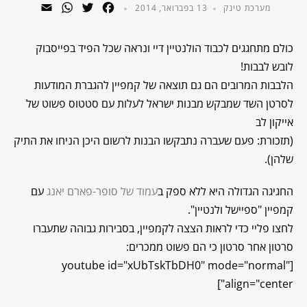
WhatsApp
Email
Twitter
Facebook
מערכת טינק
13 בפברואר, 2014
כולם מתחגגים לכבוד הולנטיין דיי ונראה שכל הפיד בפייסבוק
לובש לבבות!
הלבבות המרובים הם גם תוצאה של קמפיין להגברת המודעות
לסרטן השד שמבקש מבנות ישראל לעלות עם סטטוס פשוט של
אייקון לב
(תזכורת: פעם שעברה נתבקשו הבנות לרשום היכן הניחו את התיק
שלהן).
החגיגה הגדולה היא ללא ספק ב
עמוד של סופר-פארם יאנג
עם
קמפיין "ספיישל ולנטיין".
לחצו פליי כדי לראות הצצה לקמפיין, בסבירות גבוהה שתעברו
סרטון אחר סרטון כי הם פשוט ממכרים:
[youtube id="xUbTskTbDH0" mode="normal"
align="center"]