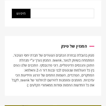
המגזין של טינק
מגזין בהובלת נבחרת הכתבים הצעירים של חברת יחסי הציבור,
המתמחה בשיווק לנוער, teenk. המגזין נערך ע״י מנהלת
התוכן והנכסים הדיגיטליים, רוני טרנובסקי. התכנים שלנו נעים
בין כל העולמות שנוגעים לבני ובנות דור ה-Z והאלפא:
המחקרים, הטרנדים, השמות החמים של הרגע והידיעות הכי
עדכניות. מוזמנים ומוזמנות להירשם לניוזלטר של teenk, לקבל
את כל החדשות החמות וסודות ממאחורי הקלעים ;)