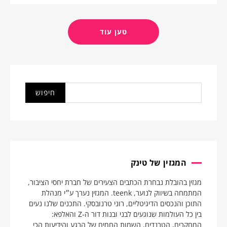
טען עוד
המגזין של טינק
מגזין בהובלת נבחרת הכתבים הצעירים של חברת יחסי הציבור,
המתמחה בשיווק לנוער, teenk. המגזין נערך ע״י מנהלת
התוכן והנכסים הדיגיטליים, רוני טרנובסקי. התכנים שלנו נעים
בין כל העולמות שנוגעים לבני ובנות דור ה-Z והאלפא:
המחקרים, הטרנדים, השמות החמים של הרגע והידיעות הכי