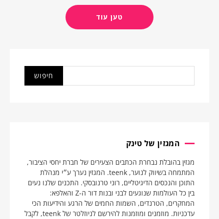
טען עוד
המגזין של טינק
מגזין בהובלת נבחרת הכתבים הצעירים של חברת יחסי הציבור,
המתמחה בשיווק לנוער, teenk. המגזין נערך ע״י מנהלת
התוכן והנכסים הדיגיטליים, רוני טרנובסקי. התכנים שלנו נעים
בין כל העולמות שנוגעים לבני ובנות דור ה-Z והאלפא:
המחקרים, הטרנדים, השמות החמים של הרגע והידיעות הכי
עדכניות. מוזמנים ומוזמנות להירשם לניוזלטר של teenk, לקבל