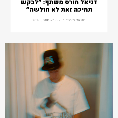
דניאל מורס משתף: ״לבקש
תמיכה זאת לא חולשה״
נתנאל צ׳רטקוב
6 באוגוסט, 2026