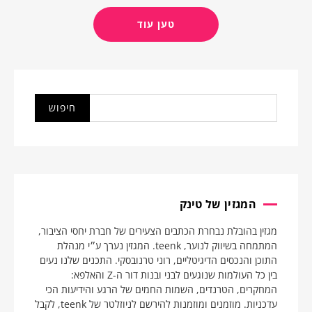
טען עוד
המגזין של טינק
מגזין בהובלת נבחרת הכתבים הצעירים של חברת יחסי הציבור,
המתמחה בשיווק לנוער, teenk. המגזין נערך ע״י מנהלת
התוכן והנכסים הדיגיטליים, רוני טרנובסקי. התכנים שלנו נעים
בין כל העולמות שנוגעים לבני ובנות דור ה-Z והאלפא:
המחקרים, הטרנדים, השמות החמים של הרגע והידיעות הכי
עדכניות. מוזמנים ומוזמנות להירשם לניוזלטר של teenk, לקבל