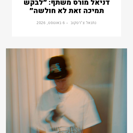
דניאל מורס משתף: ״לבקש
תמיכה זאת לא חולשה״
נתנאל צ׳רטקוב
6 באוגוסט, 2026