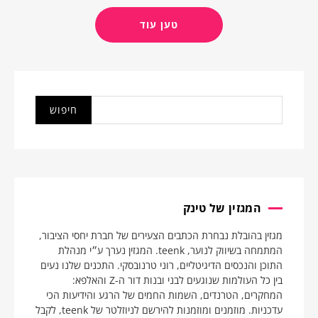
טען עוד
המגזין של טינק
מגזין בהובלת נבחרת הכתבים הצעירים של חברת יחסי הציבור,
המתמחה בשיווק לנוער, teenk. המגזין נערך ע״י מנהלת
התוכן והנכסים הדיגיטליים, רוני טרנובסקי. התכנים שלנו נעים
בין כל העולמות שנוגעים לבני ובנות דור ה-Z והאלפא:
המחקרים, הטרנדים, השמות החמים של הרגע והידיעות הכי
עדכניות. מוזמנים ומוזמנות להירשם לניוזלטר של teenk, לקבל