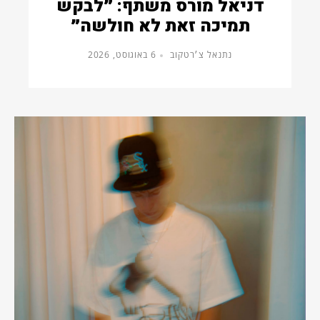
דניאל מורס משתף: ״לבקש
תמיכה זאת לא חולשה״
נתנאל צ׳רטקוב
6 באוגוסט, 2026