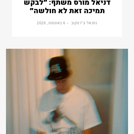
דניאל מורס משתף: ״לבקש
תמיכה זאת לא חולשה״
נתנאל צ׳רטקוב
6 באוגוסט, 2026