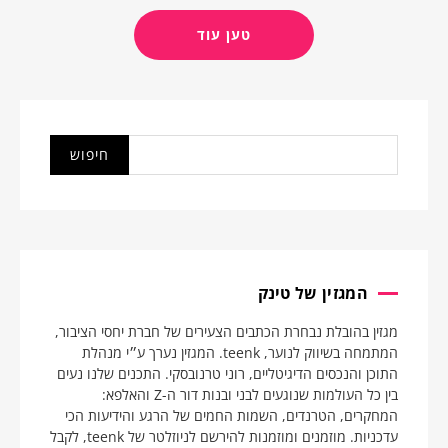
טען עוד
המגזין של טינק
מגזין בהובלת נבחרת הכתבים הצעירים של חברת יחסי הציבור,
המתמחה בשיווק לנוער, teenk. המגזין נערך ע״י מנהלת
התוכן והנכסים הדיגיטליים, רוני טרנובסקי. התכנים שלנו נעים
בין כל העולמות שנוגעים לבני ובנות דור ה-Z והאלפא:
המחקרים, הטרנדים, השמות החמים של הרגע והידיעות הכי
עדכניות. מוזמנים ומוזמנות להירשם לניוזלטר של teenk, לקבל