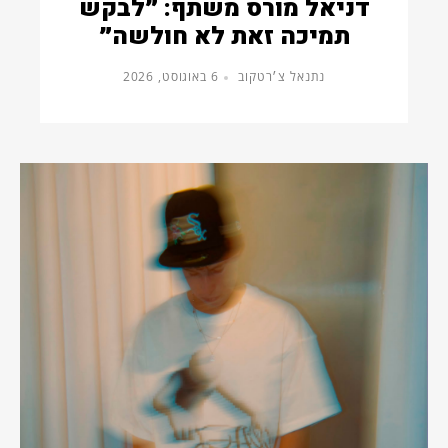
דניאל מורס משתף: ״לבקש
תמיכה זאת לא חולשה״
נתנאל צ׳רטקוב
6 באוגוסט, 2026