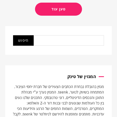
טען עוד
המגזין של טינק
מגזין בהובלת נבחרת הכתבים הצעירים של חברת יחסי הציבור,
המתמחה בשיווק לנוער, teenk. המגזין נערך ע״י מנהלת
התוכן והנכסים הדיגיטליים, רוני טרנובסקי. התכנים שלנו נעים
בין כל העולמות שנוגעים לבני ובנות דור ה-Z והאלפא:
המחקרים, הטרנדים, השמות החמים של הרגע והידיעות הכי
עדכניות. מוזמנים ומוזמנות להירשם לניוזלטר של teenk, לקבל