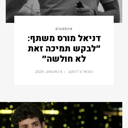
אינסטגרם
דניאל מורס משתף:
״לבקש תמיכה זאת
לא חולשה״
נתנאל צ׳רטקוב
6 באוגוסט, 2026