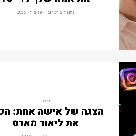
נתנאל צ׳רטקוב
19 ביולי, 2026
בידור
הצגה של אישה אחת: הכי
את ליאור מארס