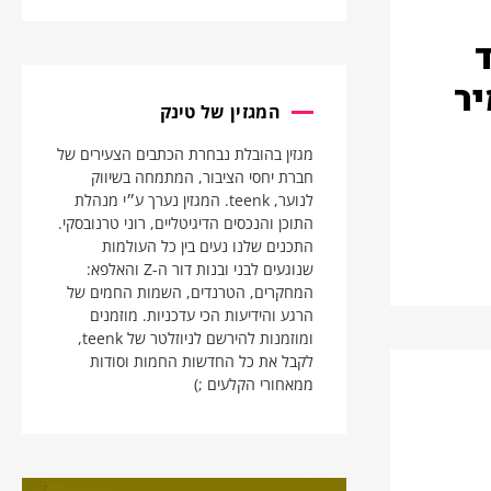
יר
המגזין של טינק
מגזין בהובלת נבחרת הכתבים הצעירים של
חברת יחסי הציבור, המתמחה בשיווק
לנוער, teenk. המגזין נערך ע״י מנהלת
התוכן והנכסים הדיגיטליים, רוני טרנובסקי.
התכנים שלנו נעים בין כל העולמות
שנוגעים לבני ובנות דור ה-Z והאלפא:
המחקרים, הטרנדים, השמות החמים של
הרגע והידיעות הכי עדכניות. מוזמנים
ומוזמנות להירשם לניוזלטר של teenk,
לקבל את כל החדשות החמות וסודות
ממאחורי הקלעים ;)