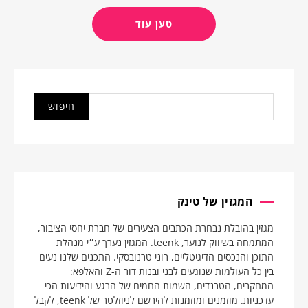
טען עוד
המגזין של טינק
מגזין בהובלת נבחרת הכתבים הצעירים של חברת יחסי הציבור,
המתמחה בשיווק לנוער, teenk. המגזין נערך ע״י מנהלת
התוכן והנכסים הדיגיטליים, רוני טרנובסקי. התכנים שלנו נעים
בין כל העולמות שנוגעים לבני ובנות דור ה-Z והאלפא:
המחקרים, הטרנדים, השמות החמים של הרגע והידיעות הכי
עדכניות. מוזמנים ומוזמנות להירשם לניוזלטר של teenk, לקבל