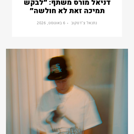
דניאל מורס משתף: ״לבקש
תמיכה זאת לא חולשה״
נתנאל צ׳רטקוב
6 באוגוסט, 2026