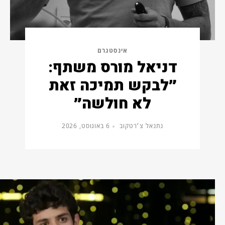
אינסטגרם
דניאל מורס משתף:
״לבקש תמיכה זאת
לא חולשה״
נתנאל צ׳רטקוב
6 באוגוסט, 2026