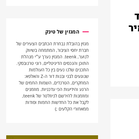
יר
המגזין של טינק
מגזין בהובלת נבחרת הכתבים הצעירים של
חברת יחסי הציבור, המתמחה בשיווק
לנוער, teenk. המגזין נערך ע״י מנהלת
התוכן והנכסים הדיגיטליים, רוני טרנובסקי.
התכנים שלנו נעים בין כל העולמות
שנוגעים לבני ובנות דור ה-Z והאלפא:
המחקרים, הטרנדים, השמות החמים של
הרגע והידיעות הכי עדכניות. מוזמנים
ומוזמנות להירשם לניוזלטר של teenk,
לקבל את כל החדשות החמות וסודות
ממאחורי הקלעים ;)