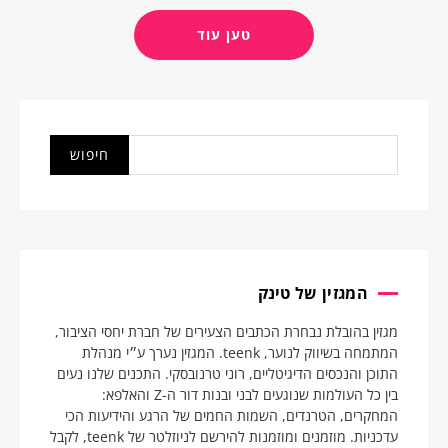
טען עוד
המגזין של טינק
מגזין בהובלת נבחרת הכתבים הצעירים של חברת יחסי הציבור,
המתמחה בשיווק לנוער, teenk. המגזין נערך ע״י מנהלת
התוכן והנכסים הדיגיטליים, רוני טרנובסקי. התכנים שלנו נעים
בין כל העולמות שנוגעים לבני ובנות דור ה-Z והאלפא:
המחקרים, הטרנדים, השמות החמים של הרגע והידיעות הכי
עדכניות. מוזמנים ומוזמנות להירשם לניוזלטר של teenk, לקבל