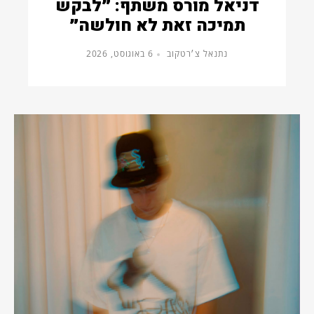
דניאל מורס משתף: ״לבקש
תמיכה זאת לא חולשה״
נתנאל צ׳רטקוב
6 באוגוסט, 2026