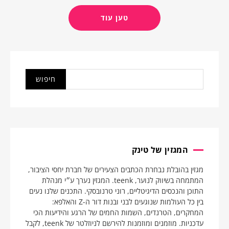
טען עוד
המגזין של טינק
מגזין בהובלת נבחרת הכתבים הצעירים של חברת יחסי הציבור,
המתמחה בשיווק לנוער, teenk. המגזין נערך ע״י מנהלת
התוכן והנכסים הדיגיטליים, רוני טרנובסקי. התכנים שלנו נעים
בין כל העולמות שנוגעים לבני ובנות דור ה-Z והאלפא:
המחקרים, הטרנדים, השמות החמים של הרגע והידיעות הכי
עדכניות. מוזמנים ומוזמנות להירשם לניוזלטר של teenk, לקבל