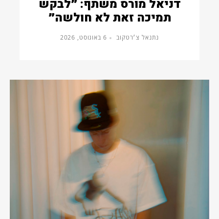
דניאל מורס משתף: ״לבקש
תמיכה זאת לא חולשה״
נתנאל צ׳רטקוב
6 באוגוסט, 2026