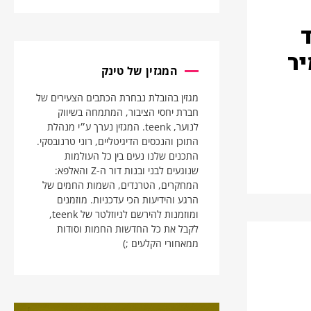
יר
המגזין של טינק
מגזין בהובלת נבחרת הכתבים הצעירים של
חברת יחסי הציבור, המתמחה בשיווק
לנוער, teenk. המגזין נערך ע״י מנהלת
התוכן והנכסים הדיגיטליים, רוני טרנובסקי.
התכנים שלנו נעים בין כל העולמות
שנוגעים לבני ובנות דור ה-Z והאלפא:
המחקרים, הטרנדים, השמות החמים של
הרגע והידיעות הכי עדכניות. מוזמנים
ומוזמנות להירשם לניוזלטר של teenk,
לקבל את כל החדשות החמות וסודות
ממאחורי הקלעים ;)