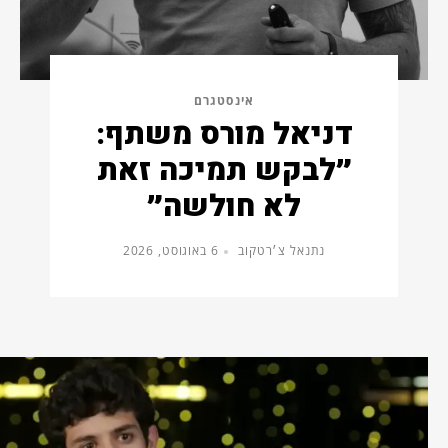
אינסטגרם
דניאל מורס משתף:
״לבקש תמיכה זאת
לא חולשה״
נתנאל צ׳רטקוב
6 באוגוסט, 2026