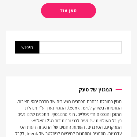
טען עוד
המגזין של טינק
מגזין בהובלת נבחרת הכתבים הצעירים של חברת יחסי הציבור,
המתמחה בשיווק לנוער, teenk. המגזין נערך ע״י מנהלת
התוכן והנכסים הדיגיטליים, רוני טרנובסקי. התכנים שלנו נעים
בין כל העולמות שנוגעים לבני ובנות דור ה-Z והאלפא:
המחקרים, הטרנדים, השמות החמים של הרגע והידיעות הכי
עדכניות. מוזמנים ומוזמנות להירשם לניוזלטר של teenk, לקבל