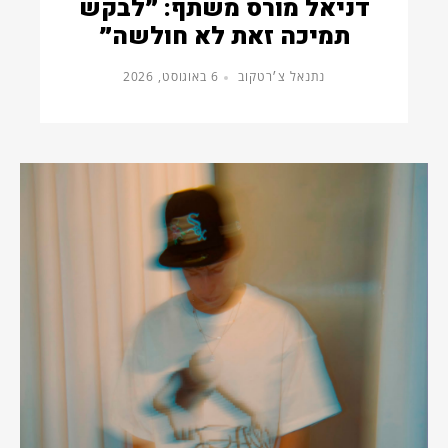
דניאל מורס משתף: ״לבקש
תמיכה זאת לא חולשה״
נתנאל צ׳רטקוב
6 באוגוסט, 2026