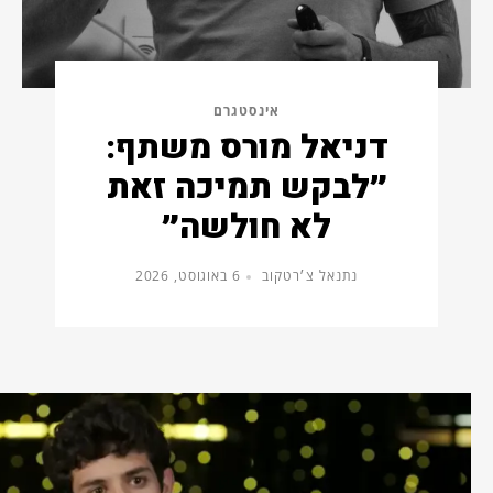
אינסטגרם
דניאל מורס משתף:
״לבקש תמיכה זאת
לא חולשה״
נתנאל צ׳רטקוב
6 באוגוסט, 2026