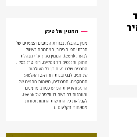
יר
המגזין של טינק
מגזין בהובלת נבחרת הכתבים הצעירים של
חברת יחסי הציבור, המתמחה בשיווק
לנוער, teenk. המגזין נערך ע״י מנהלת
התוכן והנכסים הדיגיטליים, רוני טרנובסקי.
התכנים שלנו נעים בין כל העולמות
שנוגעים לבני ובנות דור ה-Z והאלפא:
המחקרים, הטרנדים, השמות החמים של
הרגע והידיעות הכי עדכניות. מוזמנים
ומוזמנות להירשם לניוזלטר של teenk,
לקבל את כל החדשות החמות וסודות
ממאחורי הקלעים ;)