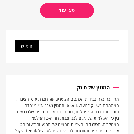
טען עוד
המגזין של טינק
מגזין בהובלת נבחרת הכתבים הצעירים של חברת יחסי הציבור,
המתמחה בשיווק לנוער, teenk. המגזין נערך ע״י מנהלת
התוכן והנכסים הדיגיטליים, רוני טרנובסקי. התכנים שלנו נעים
בין כל העולמות שנוגעים לבני ובנות דור ה-Z והאלפא:
המחקרים, הטרנדים, השמות החמים של הרגע והידיעות הכי
עדכניות. מוזמנים ומוזמנות להירשם לניוזלטר של teenk, לקבל