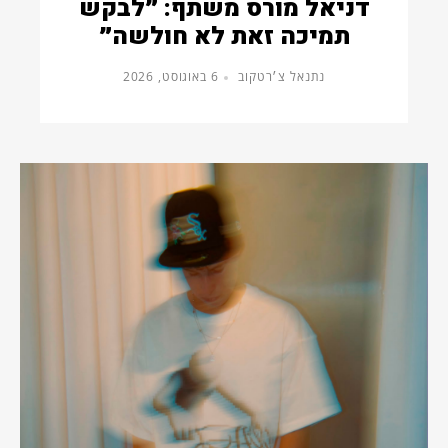
דניאל מורס משתף: ״לבקש
תמיכה זאת לא חולשה״
נתנאל צ׳רטקוב
6 באוגוסט, 2026