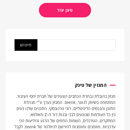
טען עוד
המגזין של טינק
מגזין בהובלת נבחרת הכתבים הצעירים של חברת יחסי הציבור,
המתמחה בשיווק לנוער, teenk. המגזין נערך ע״י מנהלת
התוכן והנכסים הדיגיטליים, רוני טרנובסקי. התכנים שלנו נעים
בין כל העולמות שנוגעים לבני ובנות דור ה-Z והאלפא:
המחקרים, הטרנדים, השמות החמים של הרגע והידיעות הכי
עדכניות. מוזמנים ומוזמנות להירשם לניוזלטר של teenk, לקבל