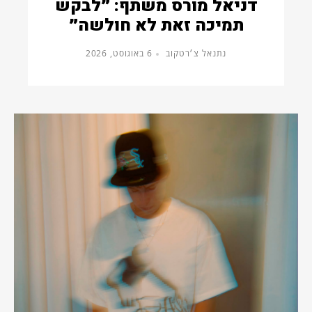
דניאל מורס משתף: ״לבקש
תמיכה זאת לא חולשה״
נתנאל צ׳רטקוב
6 באוגוסט, 2026