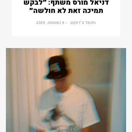
דניאל מורס משתף: ״לבקש
תמיכה זאת לא חולשה״
נתנאל צ׳רטקוב
6 באוגוסט, 2026