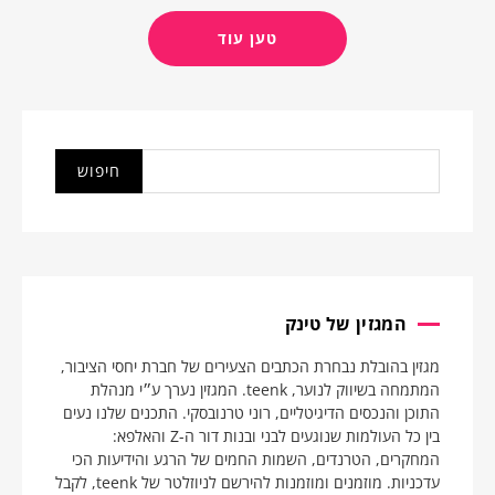
טען עוד
המגזין של טינק
מגזין בהובלת נבחרת הכתבים הצעירים של חברת יחסי הציבור,
המתמחה בשיווק לנוער, teenk. המגזין נערך ע״י מנהלת
התוכן והנכסים הדיגיטליים, רוני טרנובסקי. התכנים שלנו נעים
בין כל העולמות שנוגעים לבני ובנות דור ה-Z והאלפא:
המחקרים, הטרנדים, השמות החמים של הרגע והידיעות הכי
עדכניות. מוזמנים ומוזמנות להירשם לניוזלטר של teenk, לקבל