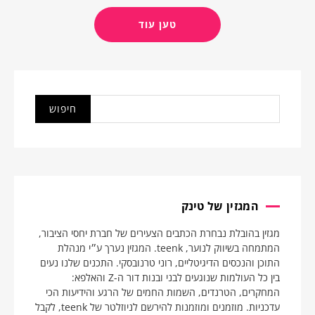
טען עוד
המגזין של טינק
מגזין בהובלת נבחרת הכתבים הצעירים של חברת יחסי הציבור,
המתמחה בשיווק לנוער, teenk. המגזין נערך ע״י מנהלת
התוכן והנכסים הדיגיטליים, רוני טרנובסקי. התכנים שלנו נעים
בין כל העולמות שנוגעים לבני ובנות דור ה-Z והאלפא:
המחקרים, הטרנדים, השמות החמים של הרגע והידיעות הכי
עדכניות. מוזמנים ומוזמנות להירשם לניוזלטר של teenk, לקבל