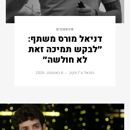
אינסטגרם
דניאל מורס משתף:
״לבקש תמיכה זאת
לא חולשה״
נתנאל צ׳רטקוב
6 באוגוסט, 2026