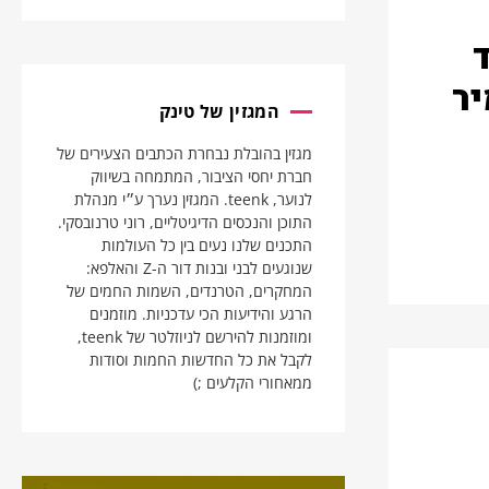
יר
המגזין של טינק
מגזין בהובלת נבחרת הכתבים הצעירים של
חברת יחסי הציבור, המתמחה בשיווק
לנוער, teenk. המגזין נערך ע״י מנהלת
התוכן והנכסים הדיגיטליים, רוני טרנובסקי.
התכנים שלנו נעים בין כל העולמות
שנוגעים לבני ובנות דור ה-Z והאלפא:
המחקרים, הטרנדים, השמות החמים של
הרגע והידיעות הכי עדכניות. מוזמנים
ומוזמנות להירשם לניוזלטר של teenk,
לקבל את כל החדשות החמות וסודות
ממאחורי הקלעים ;)