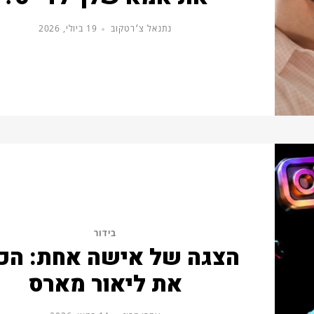
נתנאל צ׳רטקוב
19 ביולי, 2026
בידור
הצגה של אישה אחת: הכי
את ליאור מארס