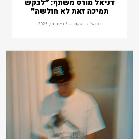
דניאל מורס משתף: ״לבקש
תמיכה זאת לא חולשה״
נתנאל צ׳רטקוב
6 באוגוסט, 2026