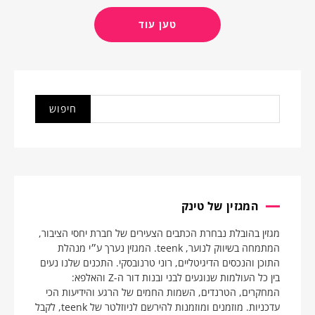
טען עוד
המגזין של טינק
מגזין בהובלת נבחרת הכתבים הצעירים של חברת יחסי הציבור,
המתמחה בשיווק לנוער, teenk. המגזין נערך ע״י מנהלת
התוכן והנכסים הדיגיטליים, רוני טרנובסקי. התכנים שלנו נעים
בין כל העולמות שנוגעים לבני ובנות דור ה-Z והאלפא:
המחקרים, הטרנדים, השמות החמים של הרגע והידיעות הכי
עדכניות. מוזמנים ומוזמנות להירשם לניוזלטר של teenk, לקבל