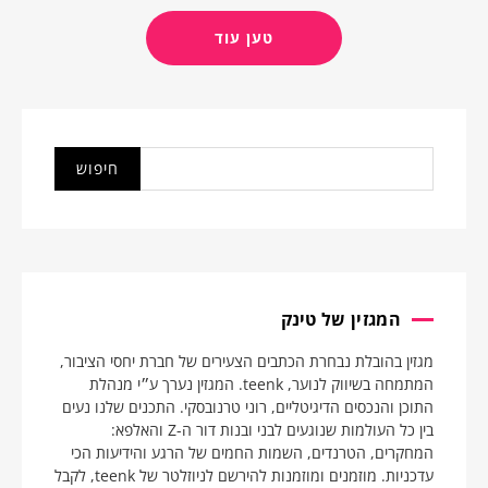
טען עוד
המגזין של טינק
מגזין בהובלת נבחרת הכתבים הצעירים של חברת יחסי הציבור,
המתמחה בשיווק לנוער, teenk. המגזין נערך ע״י מנהלת
התוכן והנכסים הדיגיטליים, רוני טרנובסקי. התכנים שלנו נעים
בין כל העולמות שנוגעים לבני ובנות דור ה-Z והאלפא:
המחקרים, הטרנדים, השמות החמים של הרגע והידיעות הכי
עדכניות. מוזמנים ומוזמנות להירשם לניוזלטר של teenk, לקבל