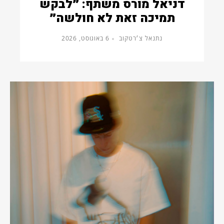
דניאל מורס משתף: ״לבקש
תמיכה זאת לא חולשה״
נתנאל צ׳רטקוב
6 באוגוסט, 2026