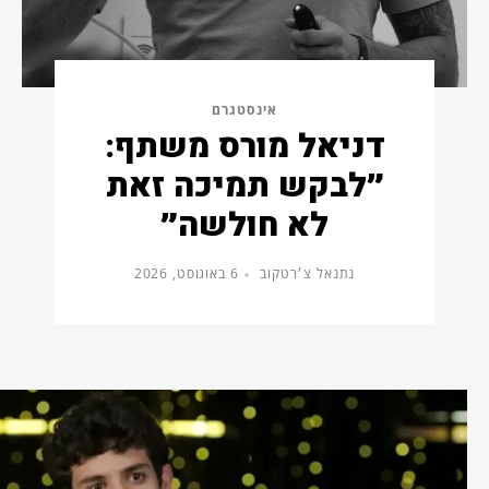
אינסטגרם
דניאל מורס משתף:
״לבקש תמיכה זאת
לא חולשה״
נתנאל צ׳רטקוב
6 באוגוסט, 2026