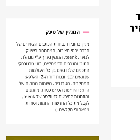
יר
המגזין של טינק
מגזין בהובלת נבחרת הכתבים הצעירים של
חברת יחסי הציבור, המתמחה בשיווק
לנוער, teenk. המגזין נערך ע״י מנהלת
התוכן והנכסים הדיגיטליים, רוני טרנובסקי.
התכנים שלנו נעים בין כל העולמות
שנוגעים לבני ובנות דור ה-Z והאלפא:
המחקרים, הטרנדים, השמות החמים של
הרגע והידיעות הכי עדכניות. מוזמנים
ומוזמנות להירשם לניוזלטר של teenk,
לקבל את כל החדשות החמות וסודות
ממאחורי הקלעים ;)