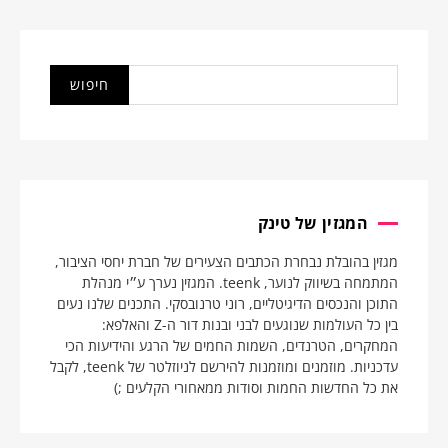
המגזין של טינק
מגזין בהובלת נבחרת הכתבים הצעירים של חברת יחסי הציבור,
המתמחה בשיווק לנוער, teenk. המגזין נערך ע״י מנהלת
התוכן והנכסים הדיגיטליים, רוני טרנובסקי. התכנים שלנו נעים
בין כל העולמות שנוגעים לבני ובנות דור ה-Z והאלפא:
המחקרים, הטרנדים, השמות החמים של הרגע והידיעות הכי
עדכניות. מוזמנים ומוזמנות להירשם לניוזלטר של teenk, לקבל
את כל החדשות החמות וסודות ממאחורי הקלעים ;)