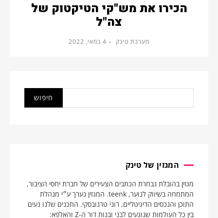
הכירו את מש"קי הטיקטוק של
צה"ל
מערכת טינק
4 במאי, 2022
המגזין של טינק
מגזין בהובלת נבחרת הכתבים הצעירים של חברת יחסי הציבור,
המתמחה בשיווק לנוער, teenk. המגזין נערך ע״י מנהלת
התוכן והנכסים הדיגיטליים, רוני טרנובסקי. התכנים שלנו נעים
בין כל העולמות שנוגעים לבני ובנות דור ה-Z והאלפא: