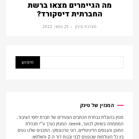
מה הגיימרים מצאו ברשת
החברתית דיסקורד?
מערכת טינק
25 במאי, 2022
המגזין של טינק
מגזין בהובלת נבחרת הכתבים הצעירים של חברת יחסי הציבור,
המתמחה בשיווק לנוער, teenk. המגזין נערך ע״י מנהלת
התוכן והנכסים הדיגיטליים, רוני טרנובסקי. התכנים שלנו נעים
בין כל העולמות שנוגעים לבני ובנות דור ה-Z והאלפא: