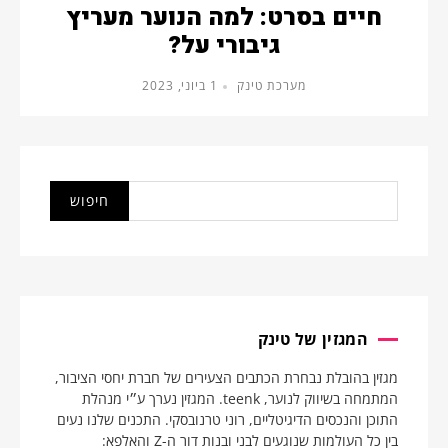
חיים בסרט: למה הנוער מעריץ
גיבורי על?
מערכת טינק
1 ביוני, 2023
המגזין של טינק
מגזין בהובלת נבחרת הכתבים הצעירים של חברת יחסי הציבור,
המתמחה בשיווק לנוער, teenk. המגזין נערך ע״י מנהלת
התוכן והנכסים הדיגיטליים, רוני טרנובסקי. התכנים שלנו נעים
בין כל העולמות שנוגעים לבני ובנות דור ה-Z והאלפא: