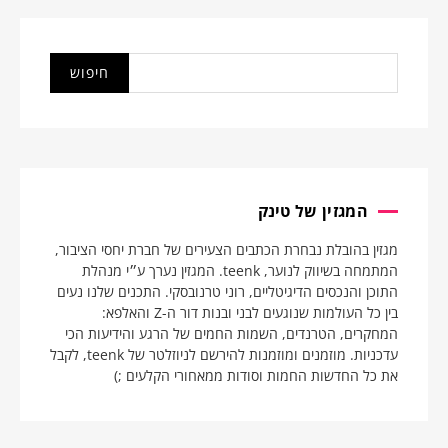
המגזין של טינק
מגזין בהובלת נבחרת הכתבים הצעירים של חברת יחסי הציבור,
המתמחה בשיווק לנוער, teenk. המגזין נערך ע״י מנהלת
התוכן והנכסים הדיגיטליים, רוני טרנובסקי. התכנים שלנו נעים
בין כל העולמות שנוגעים לבני ובנות דור ה-Z והאלפא:
המחקרים, הטרנדים, השמות החמים של הרגע והידיעות הכי
עדכניות. מוזמנים ומוזמנות להירשם לניוזלטר של teenk, לקבל
את כל החדשות החמות וסודות ממאחורי הקלעים ;)