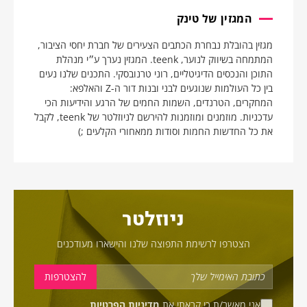
המגזין של טינק
מגזין בהובלת נבחרת הכתבים הצעירים של חברת יחסי הציבור,
המתמחה בשיווק לנוער, teenk. המגזין נערך ע״י מנהלת
התוכן והנכסים הדיגיטליים, רוני טרנובסקי. התכנים שלנו נעים
בין כל העולמות שנוגעים לבני ובנות דור ה-Z והאלפא:
המחקרים, הטרנדים, השמות החמים של הרגע והידיעות הכי
עדכניות. מוזמנים ומוזמנות להירשם לניוזלטר של teenk, לקבל
את כל החדשות החמות וסודות ממאחורי הקלעים ;)
ניוזלטר
הצטרפו לרשימת התפוצה שלנו והישארו מעודכנים
אני מאשר/ת כי קראתי את
מדיניות הפרטיות