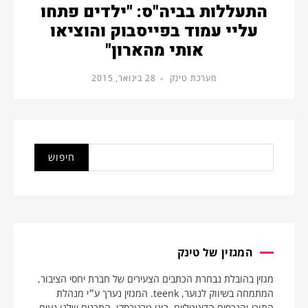
התעללות בביה"ס: "ילדים פתחו
עליי עמוד בפייסבוק והוציאו
אותי מהארון"
מערכת טינק
28 בינואר, 2015
המגזין של טינק
מגזין בהובלת נבחרת הכתבים הצעירים של חברת יחסי הציבור,
המתמחה בשיווק לנוער, teenk. המגזין נערך ע״י מנהלת
התוכן והנכסים הדיגיטליים, רוני טרנובסקי. התכנים שלנו נעים