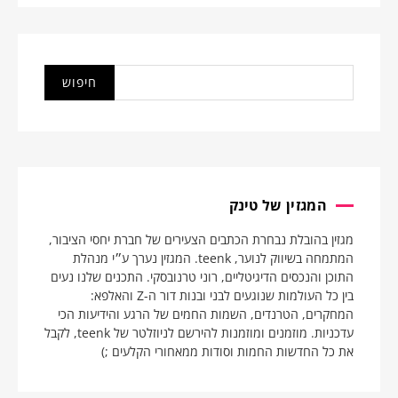
המגזין של טינק
מגזין בהובלת נבחרת הכתבים הצעירים של חברת יחסי הציבור,
המתמחה בשיווק לנוער, teenk. המגזין נערך ע״י מנהלת
התוכן והנכסים הדיגיטליים, רוני טרנובסקי. התכנים שלנו נעים
בין כל העולמות שנוגעים לבני ובנות דור ה-Z והאלפא:
המחקרים, הטרנדים, השמות החמים של הרגע והידיעות הכי
עדכניות. מוזמנים ומוזמנות להירשם לניוזלטר של teenk, לקבל
את כל החדשות החמות וסודות ממאחורי הקלעים ;)