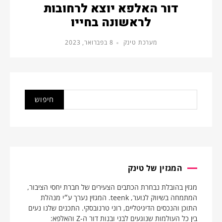
דור האלפא יוצא לרחובות
לראשונה בחייו
מערכת טינק
8 בפברואר, 2023
המגזין של טינק
מגזין בהובלת נבחרת הכתבים הצעירים של חברת יחסי הציבור,
המתמחה בשיווק לנוער, teenk. המגזין נערך ע״י מנהלת
התוכן והנכסים הדיגיטליים, רוני טרנובסקי. התכנים שלנו נעים
בין כל העולמות שנוגעים לבני ובנות דור ה-Z והאלפא: