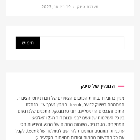
מערכת טינק
19 בינואר, 2023
המגזין של טינק
מגזין בהובלת נבחרת הכתבים הצעירים של חברת יחסי הציבור,
המתמחה בשיווק לנוער, teenk. המגזין נערך ע״י מנהלת
התוכן והנכסים הדיגיטליים, רוני טרנובסקי. התכנים שלנו נעים
בין כל העולמות שנוגעים לבני ובנות דור ה-Z והאלפא:
המחקרים, הטרנדים, השמות החמים של הרגע והידיעות הכי
עדכניות. מוזמנים ומוזמנות להירשם לניוזלטר של teenk, לקבל
את כל החדשות החמות וסודות ממאחורי הקלעים ;)