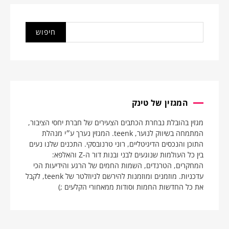
המגזין של טינק
מגזין בהובלת נבחרת הכתבים הצעירים של חברת יחסי הציבור,
המתמחה בשיווק לנוער, teenk. המגזין נערך ע״י מנהלת
התוכן והנכסים הדיגיטליים, רוני טרנובסקי. התכנים שלנו נעים
בין כל העולמות שנוגעים לבני ובנות דור ה-Z והאלפא:
המחקרים, הטרנדים, השמות החמים של הרגע והידיעות הכי
עדכניות. מוזמנים ומוזמנות להירשם לניוזלטר של teenk, לקבל
את כל החדשות החמות וסודות ממאחורי הקלעים ;)