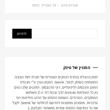
מערכת טינק
19 באפריל, 2022
המגזין של טינק
מגזין בהובלת נבחרת הכתבים הצעירים של חברת יחסי הציבור,
המתמחה בשיווק לנוער, teenk. המגזין נערך ע״י מנהלת
התוכן והנכסים הדיגיטליים, רוני טרנובסקי. התכנים שלנו נעים
בין כל העולמות שנוגעים לבני ובנות דור ה-Z והאלפא:
המחקרים, הטרנדים, השמות החמים של הרגע והידיעות הכי
עדכניות. מוזמנים ומוזמנות להירשם לניוזלטר של teenk, לקבל
את כל החדשות החמות וסודות ממאחורי הקלעים ;)