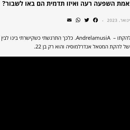
 באמת השפעה רעה ואיזו תדמית הם באו לשבור?
WhatsApp
Email
Twitter
Facebook
בתור מטאליסטית, אין סיכוי שלא אכיר את אורון ולהקתו – AndrelamusiA. כלכך התרגשתי כשקישרתי בינו לבין
של להקת המטאל אנדרלמוסיה והוא רק בן 22.