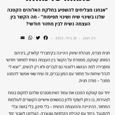
"אנחנו מצליחים להשפיע בחלקת האלוהים הקטנה
שלנו בשינוי שיח ושינוי תפיסות" - מה הקשר בין
העצמה נשית לבין מחזור חודשי?
WhatsApp
Email
Twitter
Facebook
יניב ויצמן
26 ביולי, 2022
חגית מנדס, מנהלת שיווק היגיינה בקימברלי קלארק, ביניהם
המותג קוטקס, מספרת על הקשר בין העצמה נשית למחזור חודשי
ומסבירה למה הנושא רלוונטי גם לגברים ולא רק לנשים, "יוצא לי
לנהל שיחות על מחזור עם המון גברים, זה שיח שאי אפשר להמנע
ממנו" – מודה חגית.
יחד עם קוטקס הפכנו את עמוד האינסטגרם שלהם למקום בטוח
לצעירות, בו ניתן לשתף ולדון בנושאים אישיים הקשורים לעולמות
המחזור, ההיגיינה וההעצמה הנשית – בלי סינון, בלי בושה ובלי
להתנצל. ביחד עם קהילת הקלוזיות שנוצרה, הצלחנו לשבור יחד