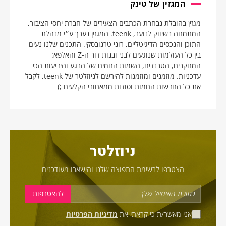
המגזין של טינק
מגזין בהובלת נבחרת הכתבים הצעירים של חברת יחסי הציבור,
המתמחה בשיווק לנוער, teenk. המגזין נערך ע״י מנהלת
התוכן והנכסים הדיגיטליים, רוני טרנובסקי. התכנים שלנו נעים
בין כל העולמות שנוגעים לבני ובנות דור ה-Z והאלפא:
המחקרים, הטרנדים, השמות החמים של הרגע והידיעות הכי
עדכניות. מוזמנים ומוזמנות להירשם לניוזלטר של teenk, לקבל
את כל החדשות החמות וסודות ממאחורי הקלעים ;)
ניוזלטר
הצטרפו לרשימת התפוצה שלנו והישארו מעודכנים
אני מאשר/ת כי קראתי את
מדיניות הפרטיות